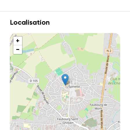
Localisation
+
−