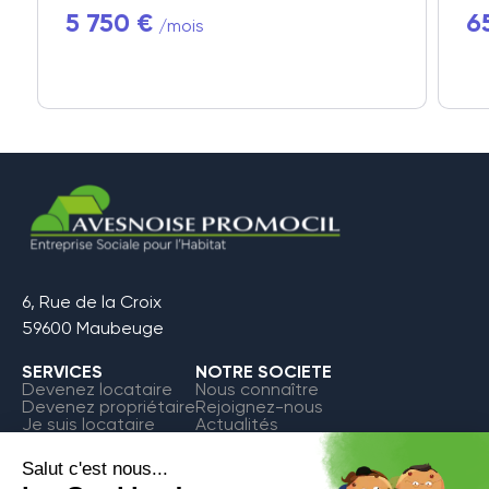
5 750 €
6
/mois
6, Rue de la Croix
59600 Maubeuge
SERVICES
NOTRE SOCIETE
Devenez locataire
Nous connaître
Devenez propriétaire
Rejoignez-nous
Je suis locataire
Actualités
FAQ
Contact