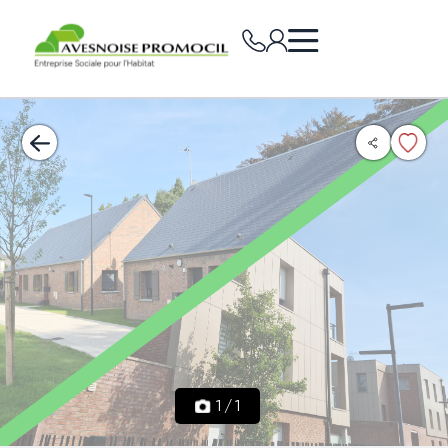
1
/
1