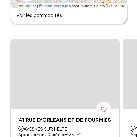
Leaflet
|
©
OpenStreetMap
contributors, Points © 2012 LINZ
Voir les commodités
41 RUE D’ORLEANS ET DE FOURMIES
AVESNES SUR HELPE
Appartement 0 pièces
435 m²
Ap