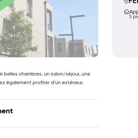
FE
Ap
5 p
 belles chambres, un salon/séjour, une
rez également profiter d’un extérieur.
ment