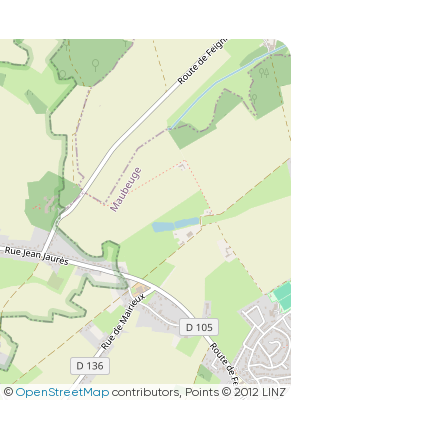
|
©
OpenStreetMap
contributors, Points © 2012 LINZ