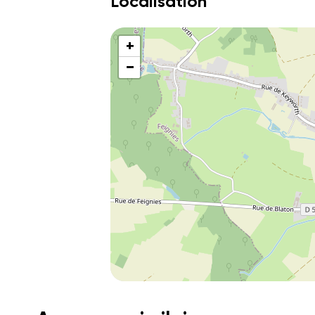
Localisation
+
−