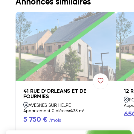
Annonces similaires
41 RUE D’ORLEANS ET DE
12 
FOURMIES
F
AVESNES SUR HELPE
Appa
Appartement 0 pièces
435 m²
65
5 750 €
/mois