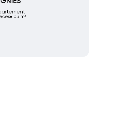
IGNIES
partement
ièces
103 m²