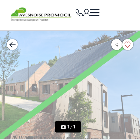
1
/
1