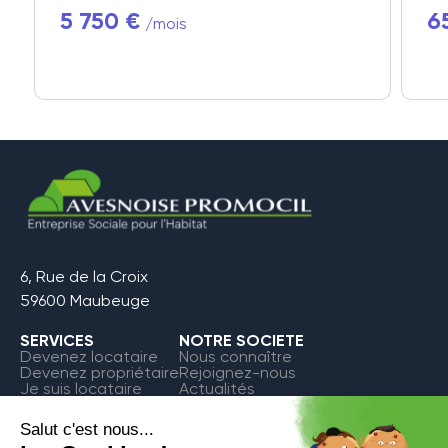
5 750 €
6
/mois
6, Rue de la Croix
59600 Maubeuge
SERVICES
NOTRE SOCIETE
Devenez locataire
Nous connaître
Devenez propriétaire
Rejoignez-nous
Je suis locataire
Actualités
FAQ
Contact