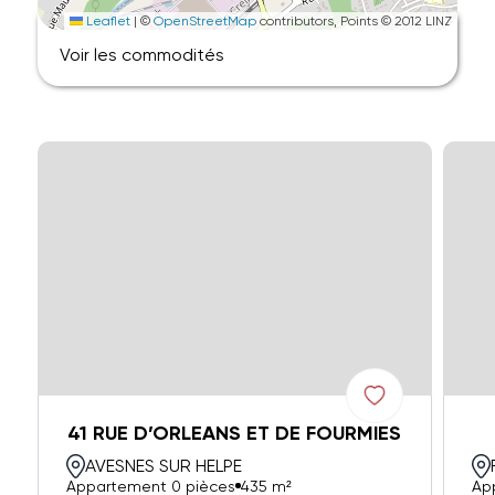
Leaflet
|
©
OpenStreetMap
contributors, Points © 2012 LINZ
Voir les commodités
41 RUE D’ORLEANS ET DE FOURMIES
AVESNES SUR HELPE
Appartement 0 pièces
435 m²
Ap