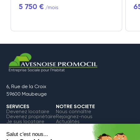
5 750 €
6
/mois
6, Rue de la Croix
59600 Maubeuge
SERVICES
NOTRE SOCIETE
Devenez locataire
Nous connaître
Devenez propriétaire
Rejoignez-nous
Je suis locataire
Actualités
FAQ
Contact