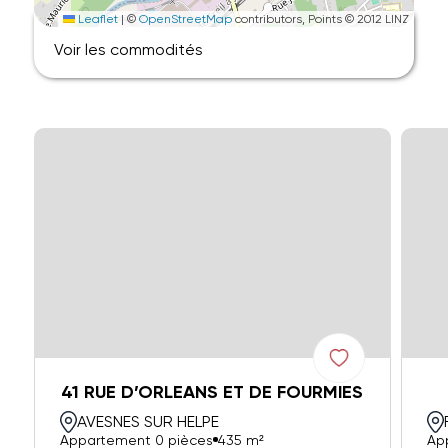
Leaflet
|
©
OpenStreetMap
contributors, Points © 2012 LINZ
Voir les commodités
41 RUE D’ORLEANS ET DE FOURMIES
AVESNES SUR HELPE
Appartement 0 pièces
435 m²
Ap