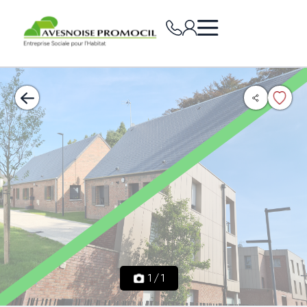
1
/
1