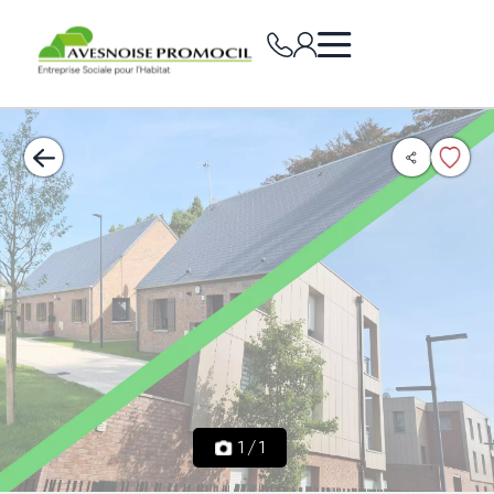
1
/
1