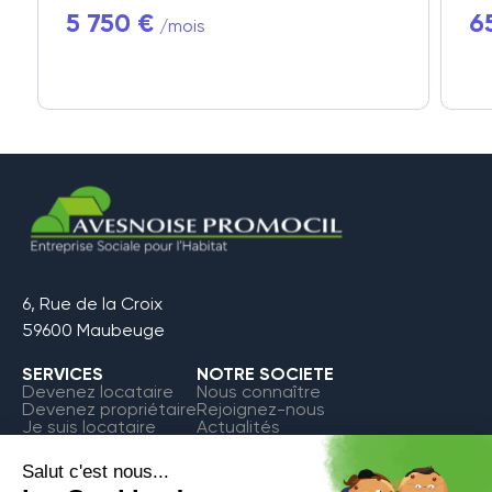
5 750 €
6
/mois
6, Rue de la Croix
59600 Maubeuge
SERVICES
NOTRE SOCIETE
Devenez locataire
Nous connaître
Devenez propriétaire
Rejoignez-nous
Je suis locataire
Actualités
FAQ
Contact