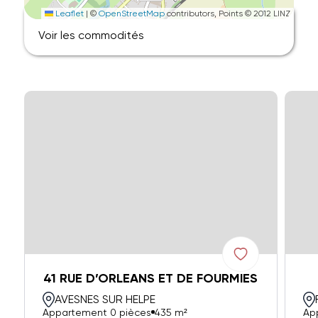
Leaflet
|
©
OpenStreetMap
contributors, Points © 2012 LINZ
Voir les commodités
41 RUE D’ORLEANS ET DE FOURMIES
AVESNES SUR HELPE
Appartement 0 pièces
435 m²
Ap