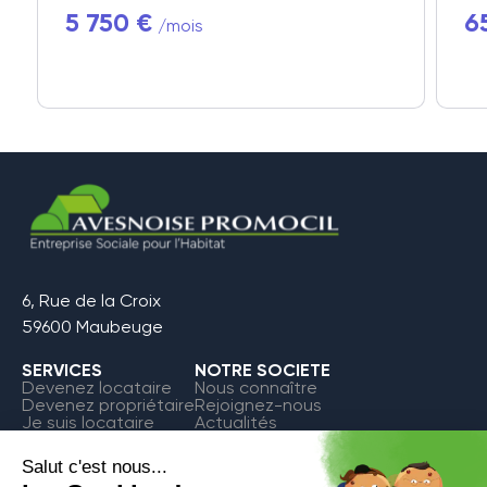
5 750 €
6
/mois
6, Rue de la Croix
59600 Maubeuge
SERVICES
NOTRE SOCIETE
Devenez locataire
Nous connaître
Devenez propriétaire
Rejoignez-nous
Je suis locataire
Actualités
FAQ
Contact