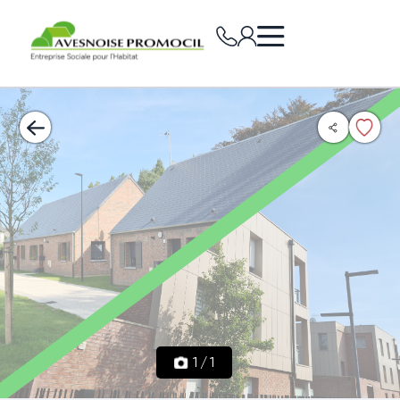
1
/
1