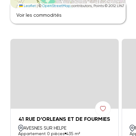
Leaflet
|
©
OpenStreetMap
contributors, Points © 2012 LINZ
Voir les commodités
41 RUE D’ORLEANS ET DE FOURMIES
AVESNES SUR HELPE
Appartement 0 pièces
435 m²
Ap