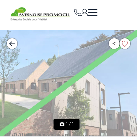
1
/
1