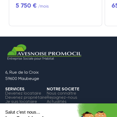
5 750 €
6
/mois
6, Rue de la Croix
59600 Maubeuge
SERVICES
NOTRE SOCIETE
Devenez locataire
Nous connaître
Devenez propriétaire
Rejoignez-nous
Je suis locataire
Actualités
FAQ
Contact