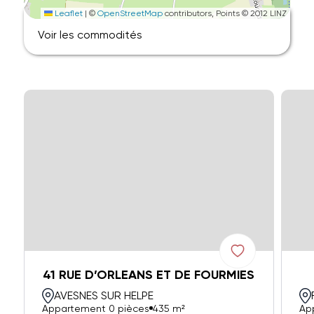
Leaflet
|
©
OpenStreetMap
contributors, Points © 2012 LINZ
Voir les commodités
41 RUE D’ORLEANS ET DE FOURMIES
AVESNES SUR HELPE
Appartement 0 pièces
435 m²
Ap