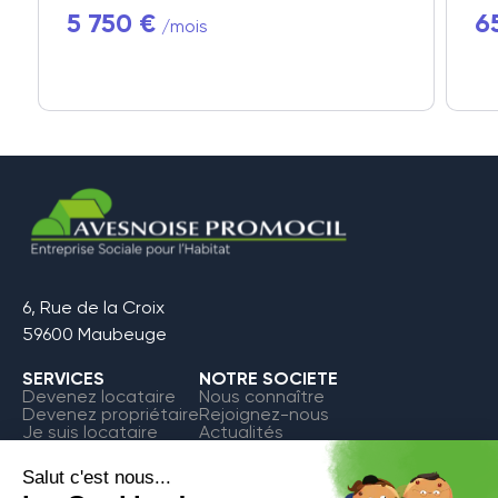
5 750 €
6
/mois
6, Rue de la Croix
59600 Maubeuge
SERVICES
NOTRE SOCIETE
Devenez locataire
Nous connaître
Devenez propriétaire
Rejoignez-nous
Je suis locataire
Actualités
FAQ
Contact