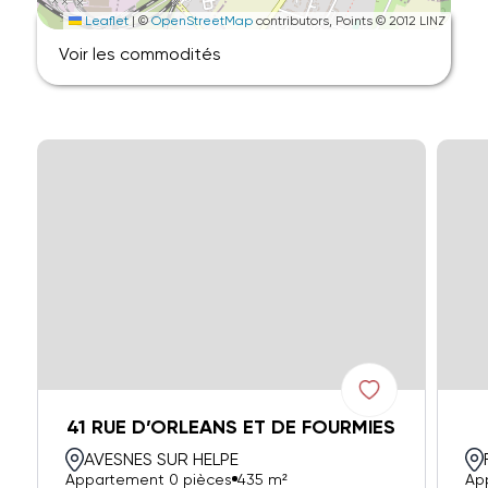
Leaflet
|
©
OpenStreetMap
contributors, Points © 2012 LINZ
Voir les commodités
41 RUE D’ORLEANS ET DE FOURMIES
AVESNES SUR HELPE
Appartement 0 pièces
435 m²
Ap