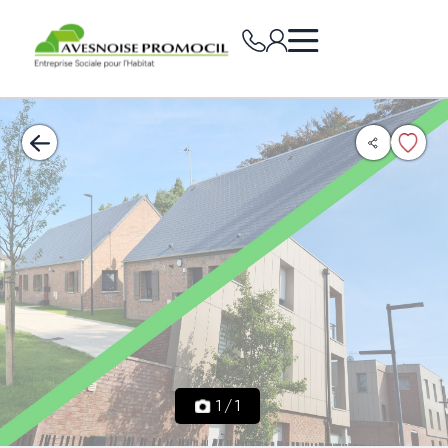
1
/
1