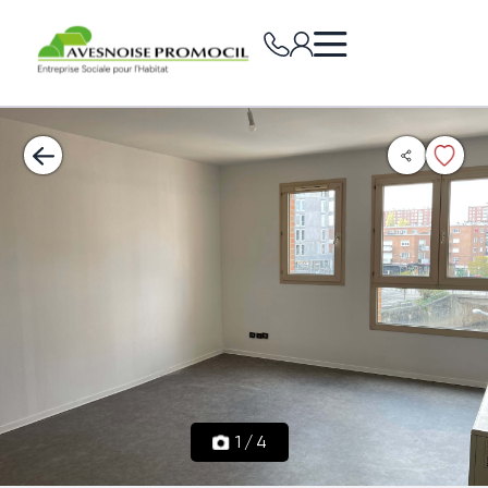
1
/
4