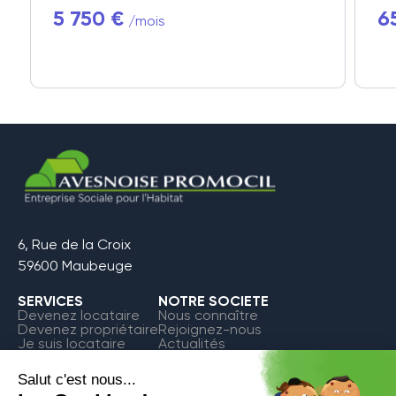
5 750 €
6
/mois
6, Rue de la Croix
59600 Maubeuge
SERVICES
NOTRE SOCIETE
Devenez locataire
Nous connaître
Devenez propriétaire
Rejoignez-nous
Je suis locataire
Actualités
FAQ
Contact