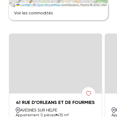
Leaflet
|
©
OpenStreetMap
contributors, Points © 2012 LINZ
Voir les commodités
41 RUE D’ORLEANS ET DE FOURMIES
AVESNES SUR HELPE
Appartement 0 pièces
435 m²
Ap