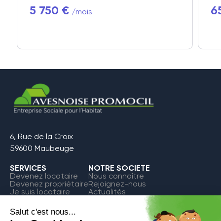
5 750 €
6
/mois
6, Rue de la Croix
59600 Maubeuge
SERVICES
NOTRE SOCIETE
Devenez locataire
Nous connaître
Devenez propriétaire
Rejoignez-nous
Je suis locataire
Actualités
FAQ
Contact