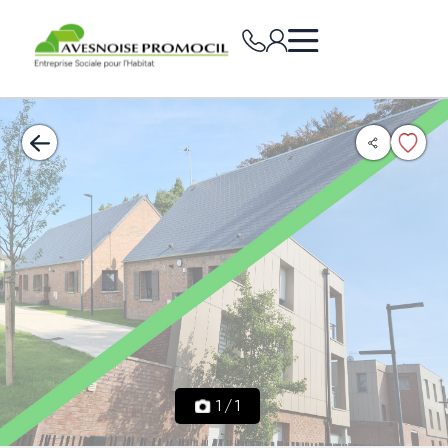
1
/
1