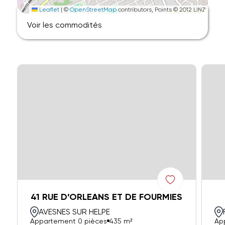
Leaflet
|
©
OpenStreetMap
contributors, Points © 2012 LINZ
Voir les commodités
41 RUE D’ORLEANS ET DE FOURMIES
AVESNES SUR HELPE
Appartement 0 pièces
435 m²
Ap