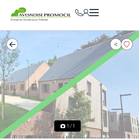
1
/
1