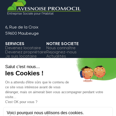
6, Rue de la Croix
59600 Maubeuge
SERVICES
NOTRE SOCIETE
Devenez locataire
Nous connaître
Devenez propriétaire
Rejoignez-nous
Je suis locataire
Actualités
FAQ
Contact
Espace Locataire