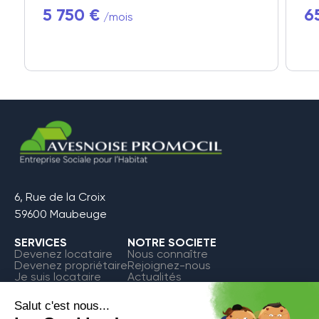
5 750 €
6
/mois
6, Rue de la Croix
59600 Maubeuge
SERVICES
NOTRE SOCIETE
Devenez locataire
Nous connaître
Devenez propriétaire
Rejoignez-nous
Je suis locataire
Actualités
FAQ
Contact