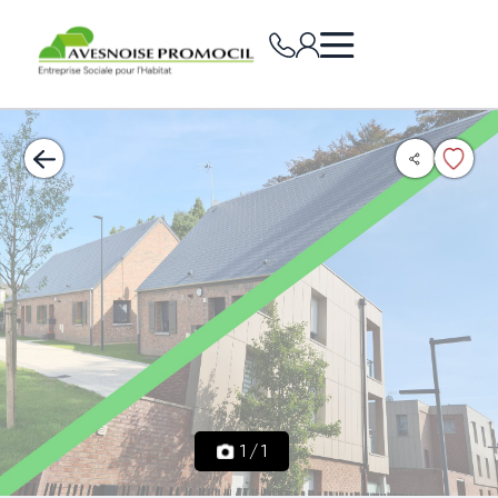
1
/
1