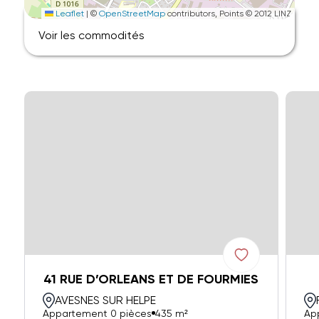
Leaflet
|
©
OpenStreetMap
contributors, Points © 2012 LINZ
Voir les commodités
41 RUE D’ORLEANS ET DE FOURMIES
AVESNES SUR HELPE
Appartement 0 pièces
435 m²
Ap