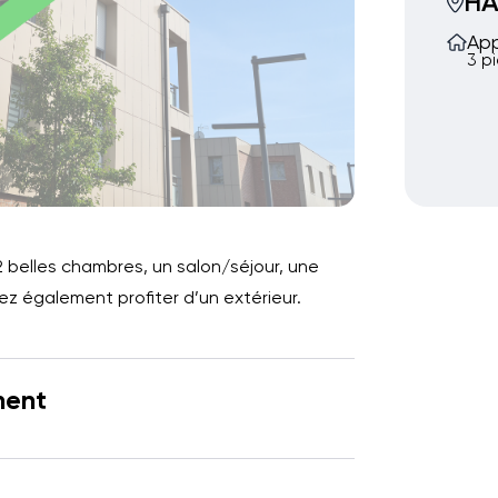
H
Ap
3 p
belles chambres, un salon/séjour, une
rez également profiter d’un extérieur.
ment