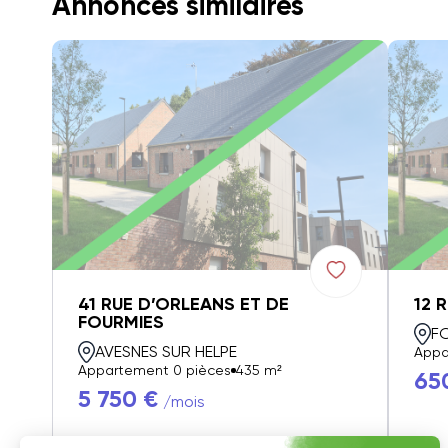
Annonces similaires
41 RUE D’ORLEANS ET DE
12 
FOURMIES
F
AVESNES SUR HELPE
Appa
Appartement 0 pièces
435 m²
65
5 750 €
/mois