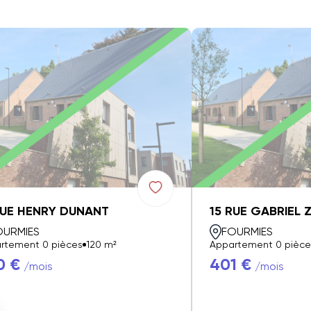
RUE HENRY DUNANT
15 RUE GABRIEL 
OURMIES
FOURMIES
rtement 0 pièces
120 m²
Appartement 0 pièce
0 €
401 €
/mois
/mois