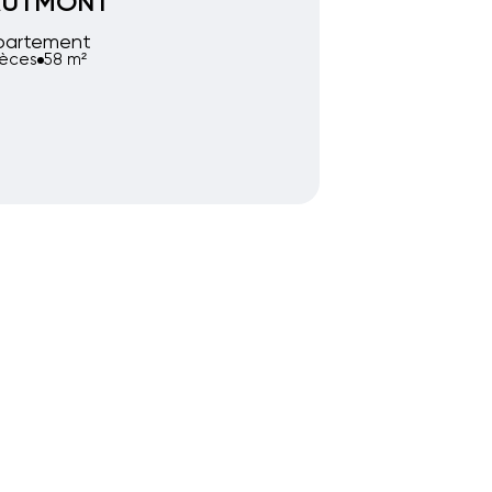
AUTMONT
partement
ièces
58 m²