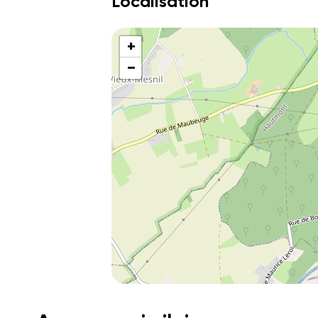
Localisation
+
−