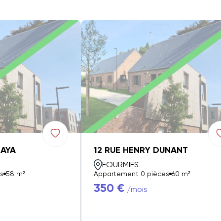
ZAYA
12 RUE HENRY DUNANT
FOURMIES
s
58 m²
Appartement 0 pièces
60 m²
350 €
/mois