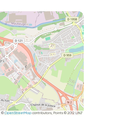
|
©
OpenStreetMap
contributors, Points © 2012 LINZ