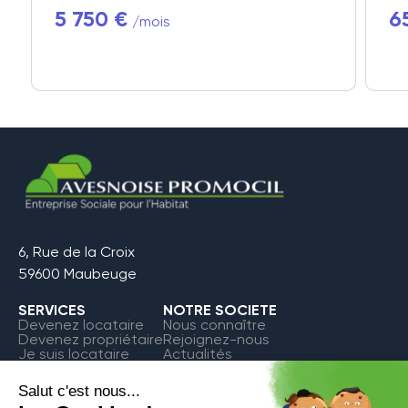
5 750 €
6
/mois
6, Rue de la Croix
59600 Maubeuge
SERVICES
NOTRE SOCIETE
Devenez locataire
Nous connaître
Devenez propriétaire
Rejoignez-nous
Je suis locataire
Actualités
FAQ
Contact