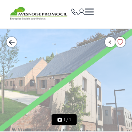
1
/
1