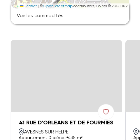
Leaflet
|
©
OpenStreetMap
contributors, Points © 2012 LINZ
Voir les commodités
41 RUE D’ORLEANS ET DE FOURMIES
AVESNES SUR HELPE
Appartement 0 pièces
435 m²
Ap