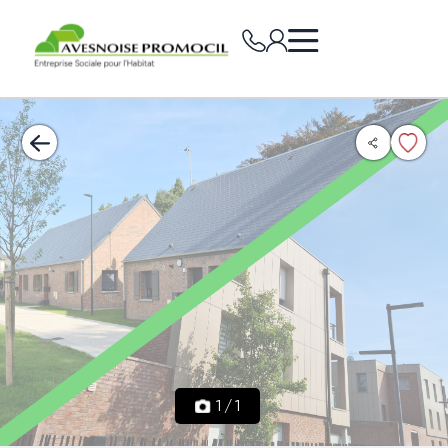
1
/
1