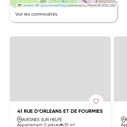
Leaflet
|
©
OpenStreetMap
contributors, Points © 2012 LINZ
Voir les commodités
41 RUE D’ORLEANS ET DE FOURMIES
AVESNES SUR HELPE
Appartement 0 pièces
435 m²
Ap