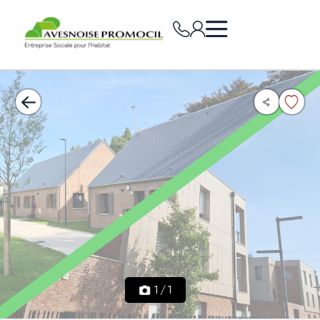
1
/
1