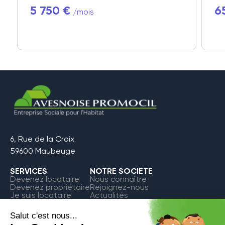
5 750 €
6
/mois
6, Rue de la Croix
59600 Maubeuge
SERVICES
NOTRE SOCIETE
Devenez locataire
Nous connaître
Devenez propriétaire
Rejoignez-nous
Je suis locataire
Actualités
FAQ
Contact