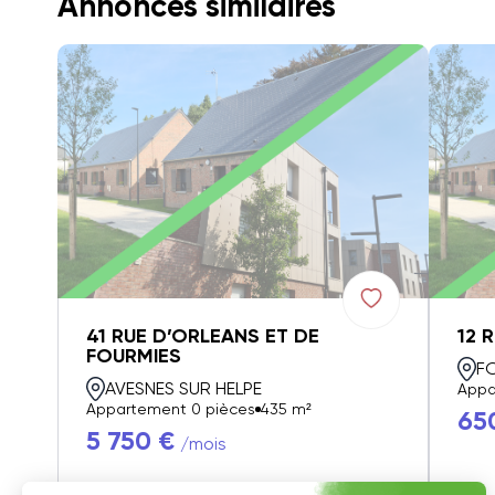
Annonces similaires
41 RUE D’ORLEANS ET DE
12 
FOURMIES
F
AVESNES SUR HELPE
Appa
Appartement 0 pièces
435 m²
65
5 750 €
/mois