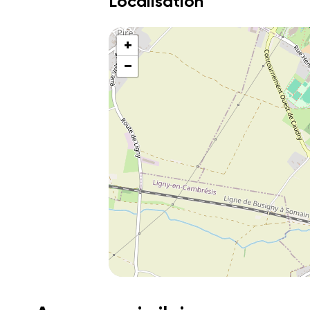
Localisation
+
−