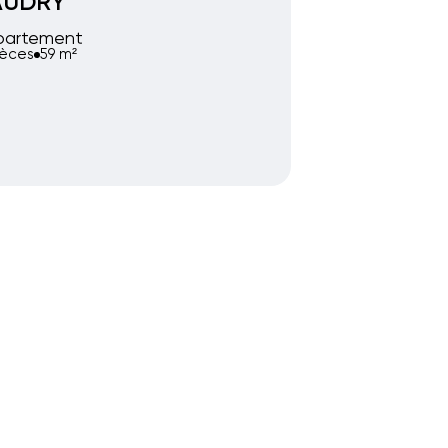
AUDRY
partement
ièces
59 m²