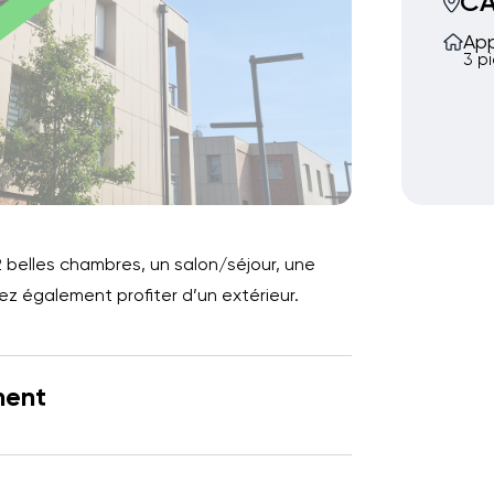
C
Ap
3 p
belles chambres, un salon/séjour, une
rez également profiter d’un extérieur.
ment