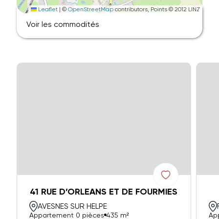
Leaflet
|
©
OpenStreetMap
contributors, Points © 2012 LINZ
Voir les commodités
41 RUE D’ORLEANS ET DE FOURMIES
AVESNES SUR HELPE
Appartement 0 pièces
435 m²
Ap