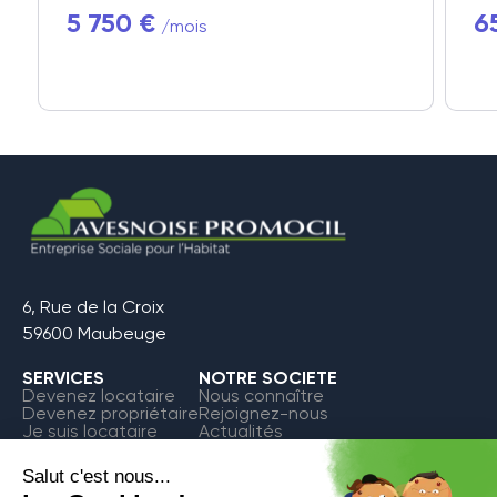
5 750 €
6
/mois
6, Rue de la Croix
59600 Maubeuge
SERVICES
NOTRE SOCIETE
Devenez locataire
Nous connaître
Devenez propriétaire
Rejoignez-nous
Je suis locataire
Actualités
FAQ
Contact