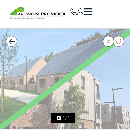
1
/
1