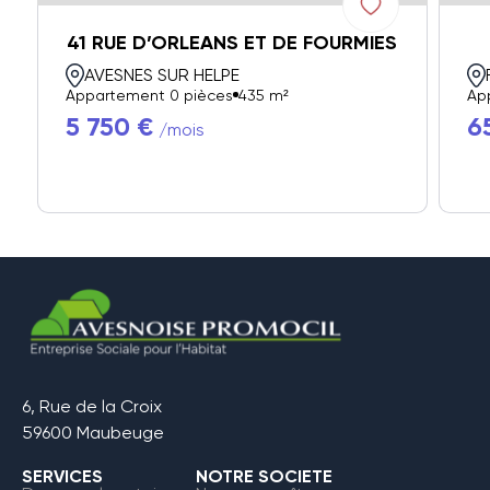
41 RUE D’ORLEANS ET DE FOURMIES
AVESNES SUR HELPE
Appartement 0 pièces
435 m²
Ap
5 750 €
6
/mois
6, Rue de la Croix
59600 Maubeuge
SERVICES
NOTRE SOCIETE