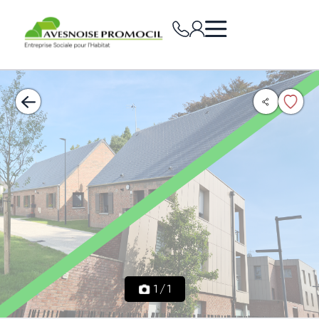
1
/
1