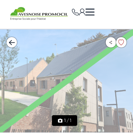
1
/
1