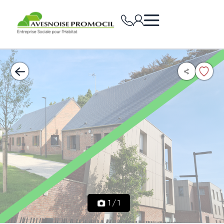
1
/
1