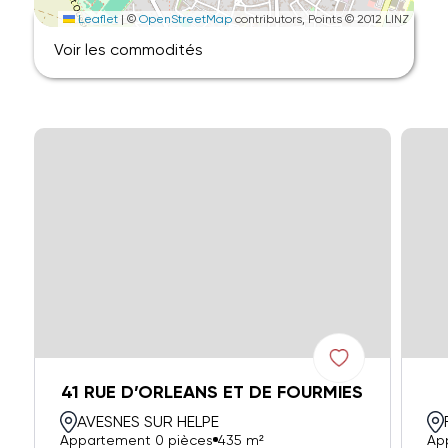
Leaflet
|
©
OpenStreetMap
contributors, Points © 2012 LINZ
Voir les commodités
41 RUE D’ORLEANS ET DE FOURMIES
AVESNES SUR HELPE
Appartement 0 pièces
435 m²
Ap