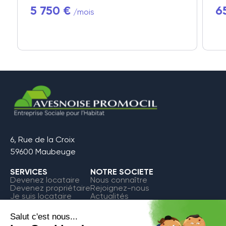
5 750 €
6
/mois
6, Rue de la Croix
59600 Maubeuge
SERVICES
NOTRE SOCIETE
Devenez locataire
Nous connaître
Devenez propriétaire
Rejoignez-nous
Je suis locataire
Actualités
FAQ
Contact