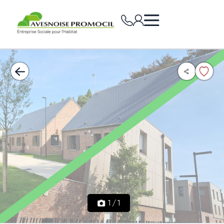
1
/
1