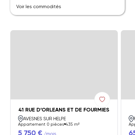
Voir les commodités
41 RUE D’ORLEANS ET DE FOURMIES
AVESNES SUR HELPE
Appartement 0 pièces
435 m²
Ap
5 750 €
6
/mois