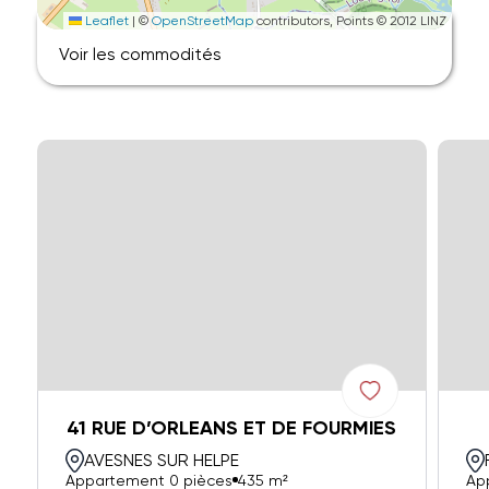
Leaflet
|
©
OpenStreetMap
contributors, Points © 2012 LINZ
Voir les commodités
41 RUE D’ORLEANS ET DE FOURMIES
AVESNES SUR HELPE
Appartement 0 pièces
435 m²
Ap