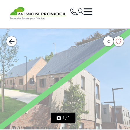
1
/
1