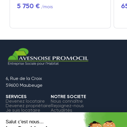
5 750 €
6
/mois
6, Rue de la Croix
59600 Maubeuge
SERVICES
NOTRE SOCIETE
Devenez locataire
Nous connaître
Devenez propriétaire
Rejoignez-nous
Je suis locataire
Actualités
FAQ
Contact