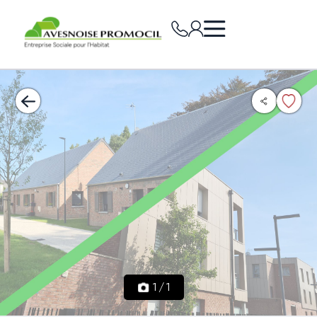
1
/
1