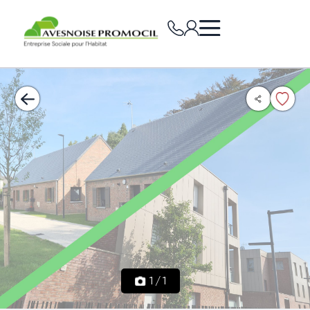
1
/
1