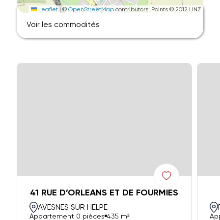
Leaflet
|
©
OpenStreetMap
contributors, Points © 2012 LINZ
Voir les commodités
41 RUE D’ORLEANS ET DE FOURMIES
AVESNES SUR HELPE
Appartement 0 pièces
435 m²
Ap