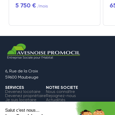
5 750 €
6
/mois
6, Rue de la Croix
59600 Maubeuge
SERVICES
NOTRE SOCIETE
Devenez locataire
Nous connaître
Devenez propriétaire
Rejoignez-nous
Je suis locataire
Actualités
FAQ
Contact