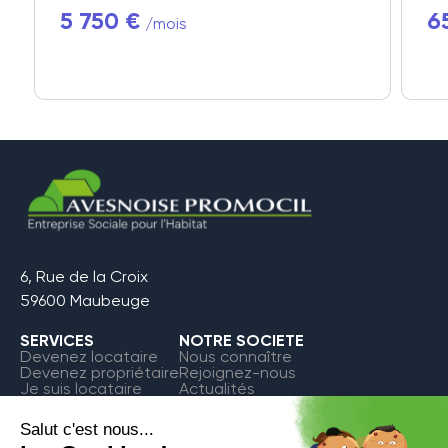
5 750 €
6
/mois
6, Rue de la Croix
59600 Maubeuge
SERVICES
NOTRE SOCIETE
Devenez locataire
Nous connaître
Devenez propriétaire
Rejoignez-nous
Je suis locataire
Actualités
FAQ
Contact