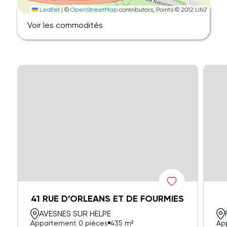
Leaflet
|
©
OpenStreetMap
contributors, Points © 2012 LINZ
Voir les commodités
41 RUE D’ORLEANS ET DE FOURMIES
AVESNES SUR HELPE
Appartement 0 pièces
435 m²
Ap