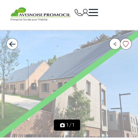
1
/
1