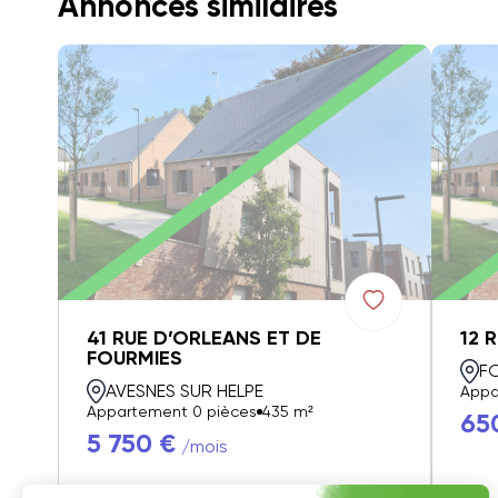
Annonces similaires
41 RUE D’ORLEANS ET DE
12 
FOURMIES
F
AVESNES SUR HELPE
Appa
Appartement 0 pièces
435 m²
65
5 750 €
/mois