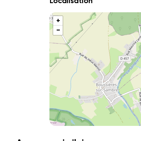
Localisation
+
−