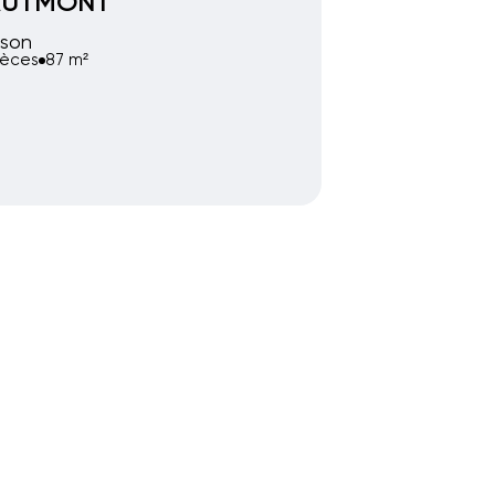
AUTMONT
son
ièces
87 m²