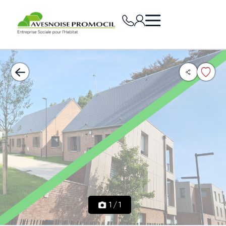
1
/
1