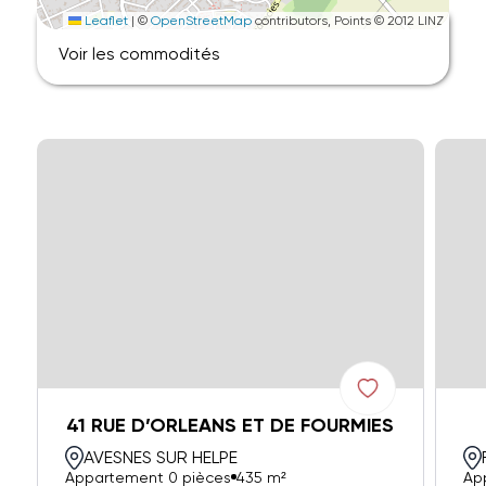
Leaflet
|
©
OpenStreetMap
contributors, Points © 2012 LINZ
Voir les commodités
41 RUE D’ORLEANS ET DE FOURMIES
AVESNES SUR HELPE
Appartement 0 pièces
435 m²
Ap