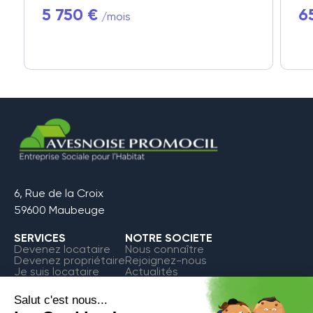
5 750 €
6
/mois
6, Rue de la Croix
59600 Maubeuge
SERVICES
NOTRE SOCIETE
Devenez locataire
Nous connaître
Devenez propriétaire
Rejoignez-nous
Je suis locataire
Actualités
FAQ
Contact