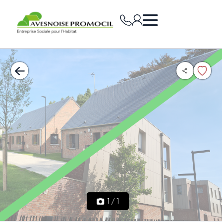
1
/
1