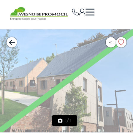
1
/
1