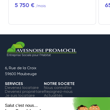
5 750 €
6
/mois
6, Rue de la Croix
59600 Maubeuge
SERVICES
NOTRE SOCIETE
Devenez locataire
Nous connaître
Devenez propriétaire
Rejoignez-nous
Je suis locataire
Actualités
FAQ
Contact