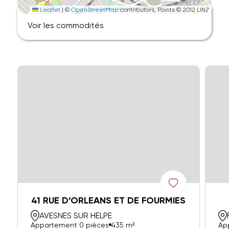
Leaflet
|
©
OpenStreetMap
contributors, Points © 2012 LINZ
Voir les commodités
41 RUE D’ORLEANS ET DE FOURMIES
AVESNES SUR HELPE
Appartement 0 pièces
435 m²
Ap