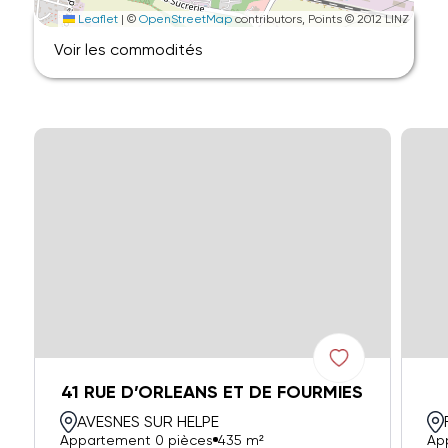
Leaflet
|
©
OpenStreetMap
contributors, Points © 2012 LINZ
Voir les commodités
41 RUE D’ORLEANS ET DE FOURMIES
AVESNES SUR HELPE
Appartement 0 pièces
435 m²
Ap