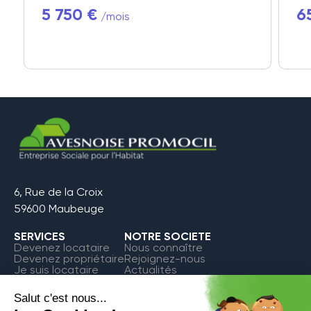
5 750 €
6
/mois
6, Rue de la Croix
59600 Maubeuge
SERVICES
NOTRE SOCIETE
Devenez locataire
Nous connaître
Devenez propriétaire
Rejoignez-nous
Je suis locataire
Actualités
FAQ
Contact