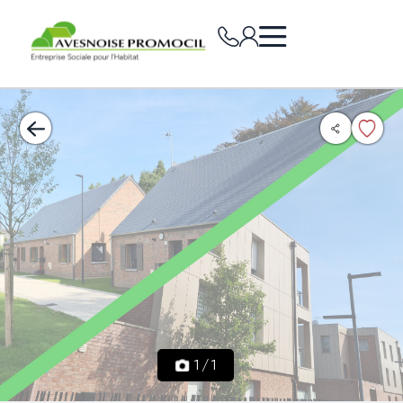
1
/
1