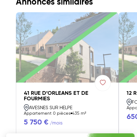
Annonces similaires
41 RUE D’ORLEANS ET DE
12 
FOURMIES
F
AVESNES SUR HELPE
Appa
Appartement 0 pièces
435 m²
65
5 750 €
/mois