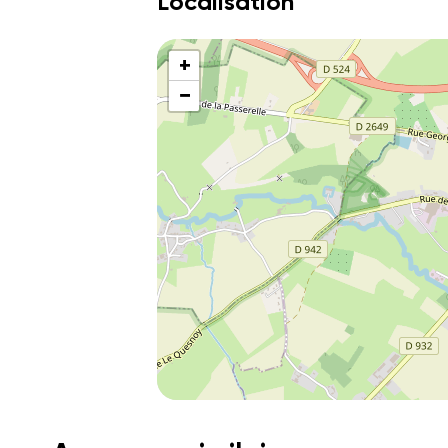
Localisation
+
−