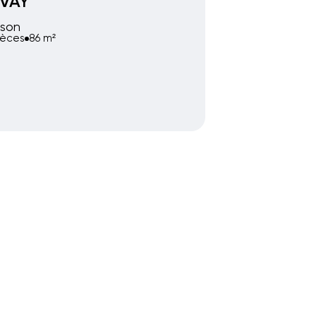
VAY
son
ièces
86 m²