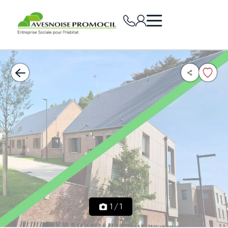
1
/
1