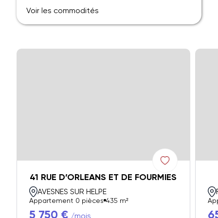
Voir les commodités
41 RUE D’ORLEANS ET DE FOURMIES
AVESNES SUR HELPE
Appartement 0 pièces
435 m²
Ap
5 750 €
6
/mois