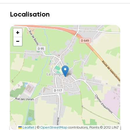
Localisation
+
−
Leaflet
|
©
OpenStreetMap
contributors, Points © 2012 LINZ