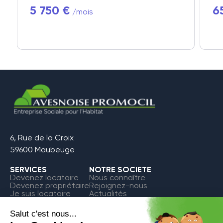
5 750 €
6
/mois
6, Rue de la Croix
59600 Maubeuge
SERVICES
NOTRE SOCIETE
Devenez locataire
Nous connaître
Devenez propriétaire
Rejoignez-nous
Je suis locataire
Actualités
FAQ
Contact