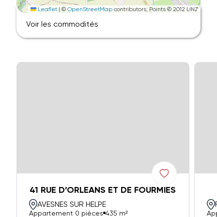
Leaflet
|
©
OpenStreetMap
contributors, Points © 2012 LINZ
Voir les commodités
41 RUE D’ORLEANS ET DE FOURMIES
AVESNES SUR HELPE
Appartement 0 pièces
435 m²
Ap